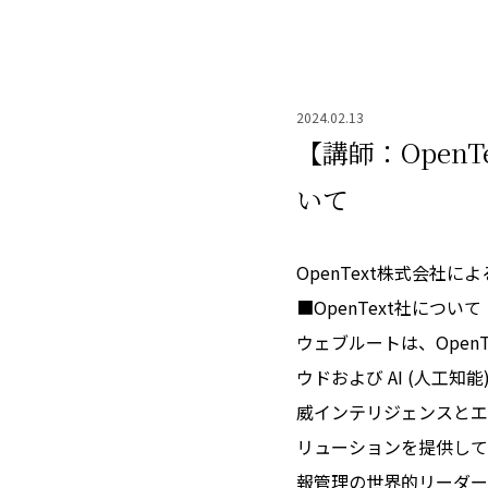
2024.02.13
【講師：Open
いて
OpenText株式会社
■OpenText社について
ウェブルートは、Ope
ウドおよび AI (人工
威インテリジェンスとエ
リューションを提供してい
報管理の世界的リーダー